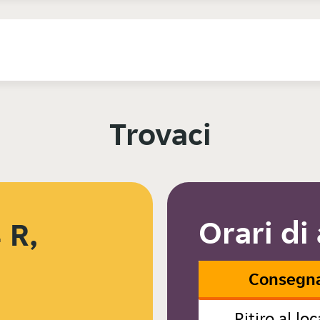
Trovaci
Orari di
 R,
Consegn
Ritiro al loc