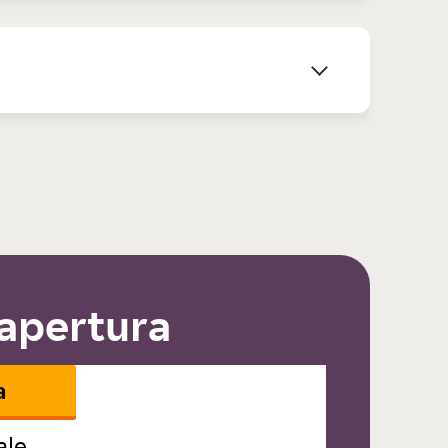
 apertura
a
ale