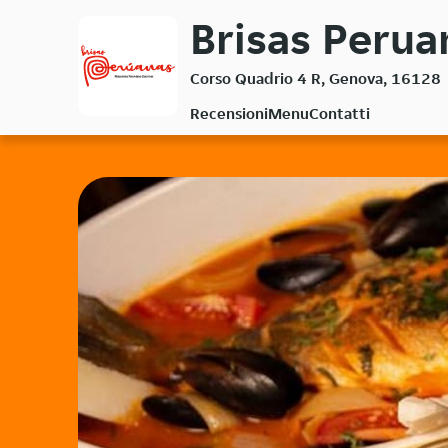
Passa
Brisas Perua
al
contenuto
Corso Quadrio 4 R, Genova, 16128
principale
Recensioni
Menu
Contatti